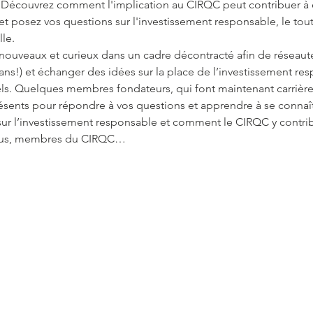
! D﻿écouvrez comment l'implication au CIRQC peut contribuer à e
t posez vos questions sur l'investissement responsable, le tout 
lle.
ouveaux et curieux dans un cadre décontracté afin de réseauter
s!) et échanger des idées sur la place de l’investissement res
ls. Quelques membres fondateurs, qui font maintenant carrière
résents pour répondre à vos questions et apprendre à se connaîtr
ur l’investissement responsable et comment le CIRQC y contri
tous, membres du CIRQC…