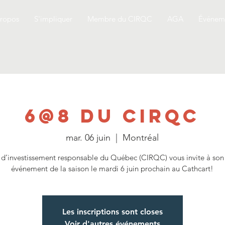
ropos
S'impliquer
Membre du CIRQC
AGA
Événem
6@8 du CIRQC
mar. 06 juin
  |  
Montréal
 d’investissement responsable du Québec (CIRQC) vous invite à son
événement de la saison le mardi 6 juin prochain au Cathcart!
Les inscriptions sont closes
Voir d'autres événements