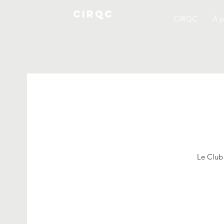
CIRQC
CIRQC
À p
Le Club