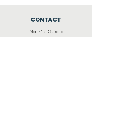
CONTACT
Montréal, Québec
info@cirqc.org
SUR LES Réseaux
LinkedIn
Facebook
Instagram
X
infolettre
S'ABONNER