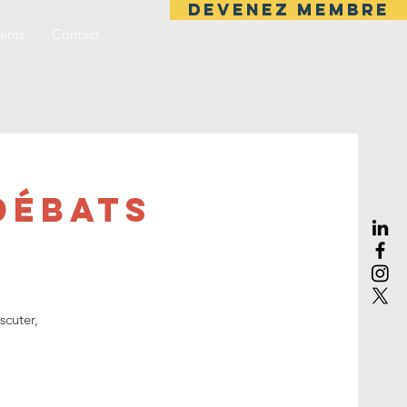
DEVENEZ MEMBRE
ents
Contact
Débats
scuter,