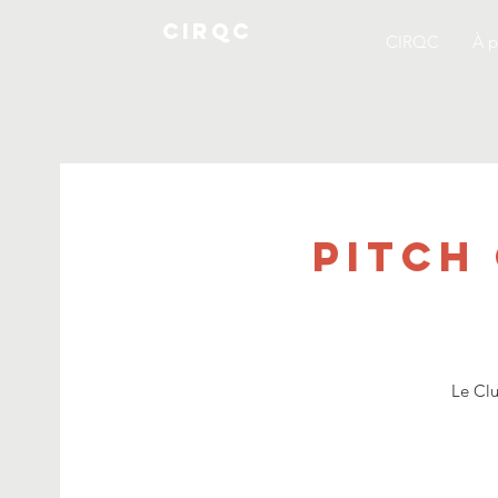
CIRQC
CIRQC
À p
Pitch
Le Clu