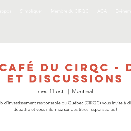
ropos
S'impliquer
Membre du CIRQC
AGA
Événem
 Café du CIRQC - 
et discussions
mer. 11 oct.
  |  
Montréal
b d’investissement responsable du Québec (CIRQC) vous invite à di
débattre et vous informez sur des titres responsables !