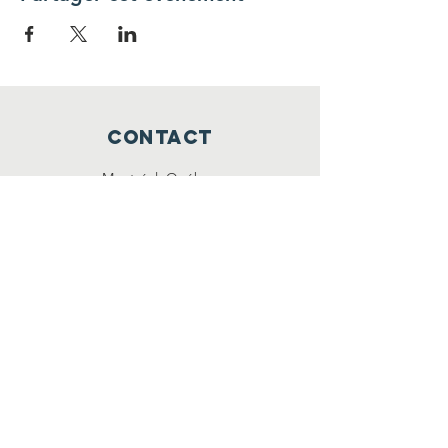
CONTACT
Montréal, Québec
info@cirqc.org
SUR LES Réseaux
LinkedIn
Facebook
Instagram
X
infolettre